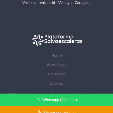
Valencia
·
Valladolid
·
Vizcaya
·
Zaragoza
Home
Aviso Legal
Privacidad
Cookies
© 2026 plataformasalvaescaleras.com · Web de instalación de
Whatsapp (24 horas)
salvaescaleras en su provincia ·
Mapa del sitio
Llamar por teléfono