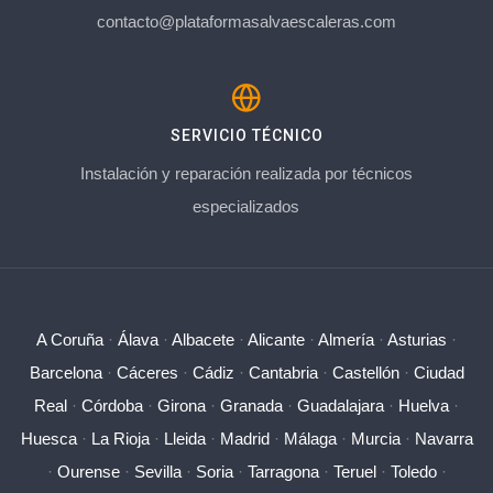
contacto@plataformasalvaescaleras.com
SERVICIO TÉCNICO
Instalación y reparación realizada por técnicos
especializados
A Coruña
·
Álava
·
Albacete
·
Alicante
·
Almería
·
Asturias
·
Barcelona
·
Cáceres
·
Cádiz
·
Cantabria
·
Castellón
·
Ciudad
Real
·
Córdoba
·
Girona
·
Granada
·
Guadalajara
·
Huelva
·
Huesca
·
La Rioja
·
Lleida
·
Madrid
·
Málaga
·
Murcia
·
Navarra
·
Ourense
·
Sevilla
·
Soria
·
Tarragona
·
Teruel
·
Toledo
·