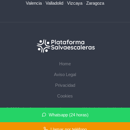
Valencia
·
Valladolid
·
Vizcaya
·
Zaragoza
Home
Aviso Legal
Privacidad
Cookies
© 2026 plataformasalvaescaleras.com · Web de instalación de
Whatsapp (24 horas)
salvaescaleras en su provincia ·
Mapa del sitio
Llamar por teléfono