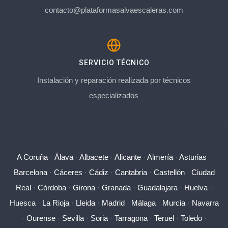
contacto@plataformasalvaescaleras.com
SERVICIO TÉCNICO
Instalación y reparación realizada por técnicos
especializados
A Coruña
·
Álava
·
Albacete
·
Alicante
·
Almería
·
Asturias
·
Barcelona
·
Cáceres
·
Cádiz
·
Cantabria
·
Castellón
·
Ciudad
Real
·
Córdoba
·
Girona
·
Granada
·
Guadalajara
·
Huelva
·
Huesca
·
La Rioja
·
Lleida
·
Madrid
·
Málaga
·
Murcia
·
Navarra
·
Ourense
·
Sevilla
·
Soria
·
Tarragona
·
Teruel
·
Toledo
·