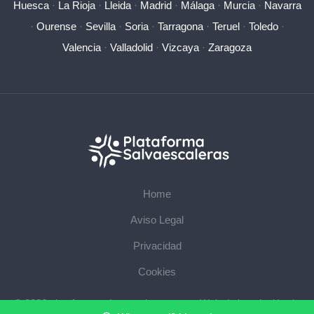
Huesca
·
La Rioja
·
Lleida
·
Madrid
·
Málaga
·
Murcia
·
Navarra
·
Ourense
·
Sevilla
·
Soria
·
Tarragona
·
Teruel
·
Toledo
·
Valencia
·
Valladolid
·
Vizcaya
·
Zaragoza
Home
Aviso Legal
Privacidad
Cookies
© 2026 plataformasalvaescaleras.com · Web de instalación de