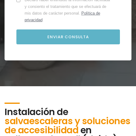
y consiento el tratamiento que se efectuará de
mis datos de carácter personal.
Política de
privacidad
.
Instalación de
salvaescaleras y soluciones
de accesibilidad
en