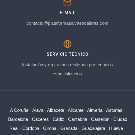
E-MAIL
contacto@plataformasalvaescaleras.com
SERVICIO TÉCNICO
Instalación y reparación realizada por técnicos
especializados
A Coruña
·
Álava
·
Albacete
·
Alicante
·
Almería
·
Asturias
·
Barcelona
·
Cáceres
·
Cádiz
·
Cantabria
·
Castellón
·
Ciudad
Real
·
Córdoba
·
Girona
·
Granada
·
Guadalajara
·
Huelva
·