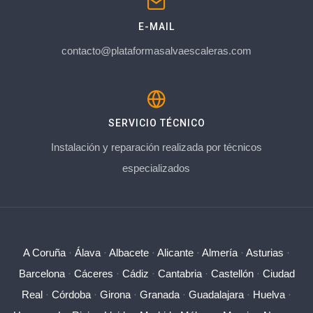
E-MAIL
contacto@plataformasalvaescaleras.com
SERVICIO TÉCNICO
Instalación y reparación realizada por técnicos
especializados
A Coruña
·
Álava
·
Albacete
·
Alicante
·
Almería
·
Asturias
·
Barcelona
·
Cáceres
·
Cádiz
·
Cantabria
·
Castellón
·
Ciudad
Real
·
Córdoba
·
Girona
·
Granada
·
Guadalajara
·
Huelva
·