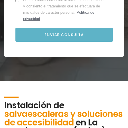
y consiento el tratamiento que se efectuará de
mis datos de carácter personal.
Política de
privacidad
.
Instalación de
salvaescaleras y soluciones
de accesibilidad
en
La