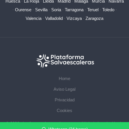
Huesca
·
La Rioja
·
Lleida
·
Madrid
·
Málaga
·
Murcia
·
Navarra
·
Ourense
·
Sevilla
·
Soria
·
Tarragona
·
Teruel
·
Toledo
·
Valencia
·
Valladolid
·
Vizcaya
·
Zaragoza
Home
Aviso Legal
Privacidad
Cookies
© 2026 plataformasalvaescaleras.com · Web de instalación de