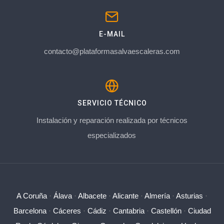
E-MAIL
contacto@plataformasalvaescaleras.com
SERVICIO TÉCNICO
Instalación y reparación realizada por técnicos
especializados
A Coruña
·
Álava
·
Albacete
·
Alicante
·
Almería
·
Asturias
·
Barcelona
·
Cáceres
·
Cádiz
·
Cantabria
·
Castellón
·
Ciudad