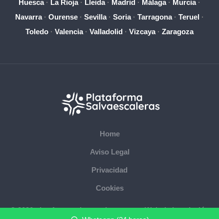
Huesca
·
La Rioja
·
Lleida
·
Madrid
·
Málaga
·
Murcia
·
Navarra
·
Ourense
·
Sevilla
·
Soria
·
Tarragona
·
Teruel
·
Toledo
·
Valencia
·
Valladolid
·
Vizcaya
·
Zaragoza
Home
Aviso Legal
Privacidad
Cookies
© 2026 plataformasalvaescaleras.com · Web de instalación