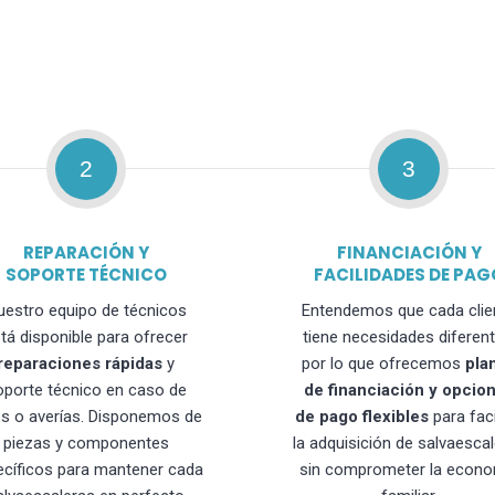
2
3
REPARACIÓN Y
FINANCIACIÓN Y
SOPORTE TÉCNICO
FACILIDADES DE PAG
uestro equipo de técnicos
Entendemos que cada clie
tá disponible para ofrecer
tiene necesidades diferent
reparaciones rápidas
y
por lo que ofrecemos
pla
oporte técnico en caso de
de financiación y opcio
os o averías. Disponemos de
de pago flexibles
para faci
piezas y componentes
la adquisición de salvaesca
ecíficos para mantener cada
sin comprometer la econo