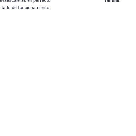
alvaescaleras en perfecto
familiar.
stado de funcionamiento.