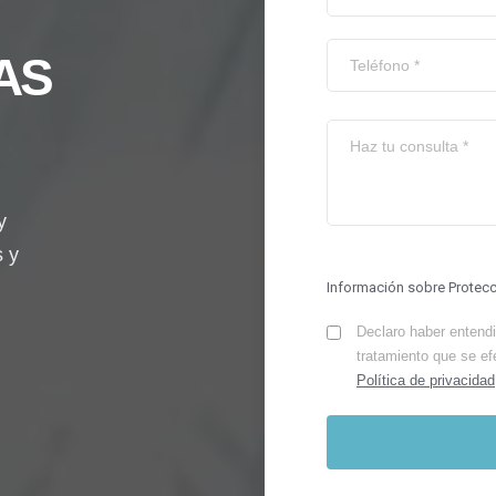
AS
y
s y
Información sobre Protec
Declaro haber entendid
tratamiento que se ef
Política de privacidad