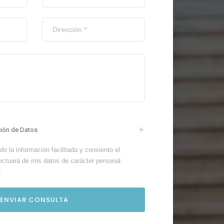
ción de Datos
o la información facilitada y consiento el
ectuará de mis datos de carácter personal.
.