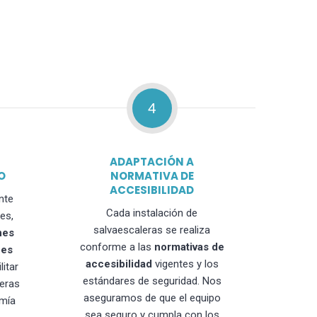
4
ADAPTACIÓN A
O
NORMATIVA DE
ACCESIBILIDAD
nte
Cada instalación de
es,
salvaescaleras se realiza
nes
conforme a las
normativas de
nes
accesibilidad
vigentes y los
litar
estándares de seguridad. Nos
leras
aseguramos de que el equipo
mía
sea seguro y cumpla con los