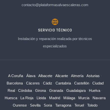
contacto@plataformasalvaescaleras.com
SERVICIO TÉCNICO
Instalación y reparación realizada por técnicos
especializados
A Coruña
·
Álava
·
Albacete
·
Alicante
·
Almería
·
Asturias
·
Barcelona
·
Cáceres
·
Cádiz
·
Cantabria
·
Castellón
·
Ciudad
Real
·
Córdoba
·
Girona
·
Granada
·
Guadalajara
·
Huelva
·
Huesca
·
La Rioja
·
Lleida
·
Madrid
·
Málaga
·
Murcia
·
Navarra
·
Ourense
·
Sevilla
·
Soria
·
Tarragona
·
Teruel
·
Toledo
·