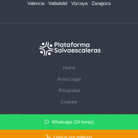
Valencia
·
Valladolid
·
Vizcaya
·
Zaragoza
Home
Aviso Legal
Privacidad
Cookies
© 2026 plataformasalvaescaleras.com · Web de instalación de
Whatsapp (24 horas)
salvaescaleras en su provincia ·
Mapa del sitio
Llamar por teléfono