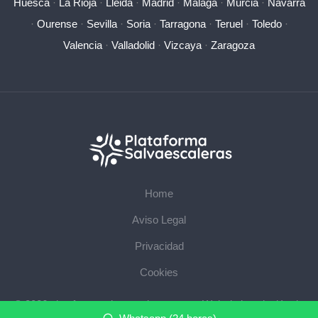
Huesca
·
La Rioja
·
Lleida
·
Madrid
·
Málaga
·
Murcia
·
Navarra
·
Ourense
·
Sevilla
·
Soria
·
Tarragona
·
Teruel
·
Toledo
·
Valencia
·
Valladolid
·
Vizcaya
·
Zaragoza
Home
Aviso Legal
Privacidad
Cookies
© 2026 plataformasalvaescaleras.com · Web de instalación de