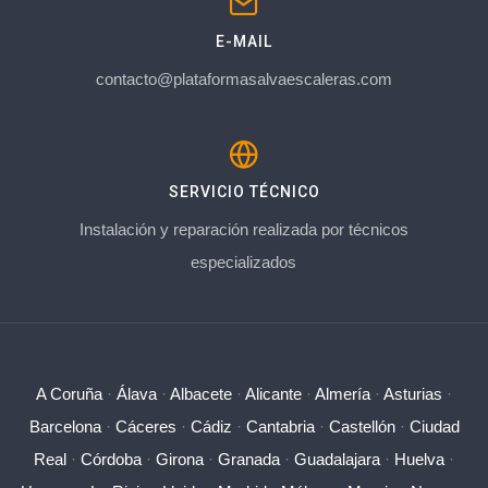
E-MAIL
contacto@plataformasalvaescaleras.com
SERVICIO TÉCNICO
Instalación y reparación realizada por técnicos
especializados
A Coruña
·
Álava
·
Albacete
·
Alicante
·
Almería
·
Asturias
·
Barcelona
·
Cáceres
·
Cádiz
·
Cantabria
·
Castellón
·
Ciudad
Real
·
Córdoba
·
Girona
·
Granada
·
Guadalajara
·
Huelva
·