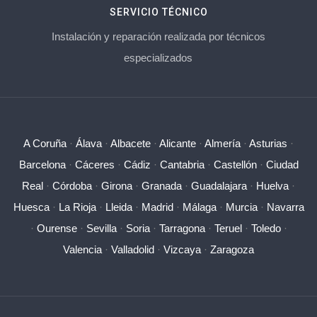
SERVICIO TÉCNICO
Instalación y reparación realizada por técnicos
especializados
A Coruña
·
Álava
·
Albacete
·
Alicante
·
Almería
·
Asturias
·
Barcelona
·
Cáceres
·
Cádiz
·
Cantabria
·
Castellón
·
Ciudad
Real
·
Córdoba
·
Girona
·
Granada
·
Guadalajara
·
Huelva
·
Huesca
·
La Rioja
·
Lleida
·
Madrid
·
Málaga
·
Murcia
·
Navarra
·
Ourense
·
Sevilla
·
Soria
·
Tarragona
·
Teruel
·
Toledo
·
Valencia
·
Valladolid
·
Vizcaya
·
Zaragoza