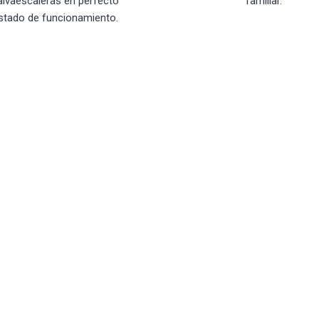
alvaescaleras en perfecto
familiar.
stado de funcionamiento.