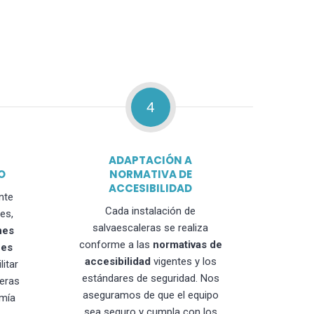
4
ADAPTACIÓN A
O
NORMATIVA DE
ACCESIBILIDAD
nte
Cada instalación de
es,
salvaescaleras se realiza
nes
conforme a las
normativas de
nes
accesibilidad
vigentes y los
litar
estándares de seguridad. Nos
leras
aseguramos de que el equipo
mía
sea seguro y cumpla con los