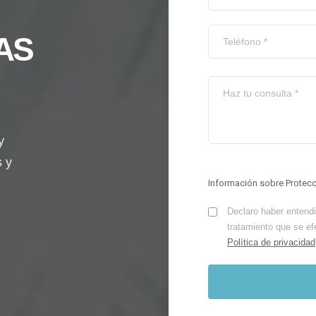
AS
y
s y
Información sobre Protec
Declaro haber entendid
tratamiento que se ef
Política de privacidad