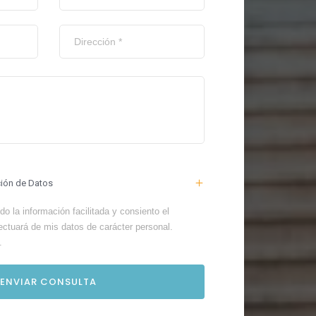
ción de Datos
o la información facilitada y consiento el
ectuará de mis datos de carácter personal.
.