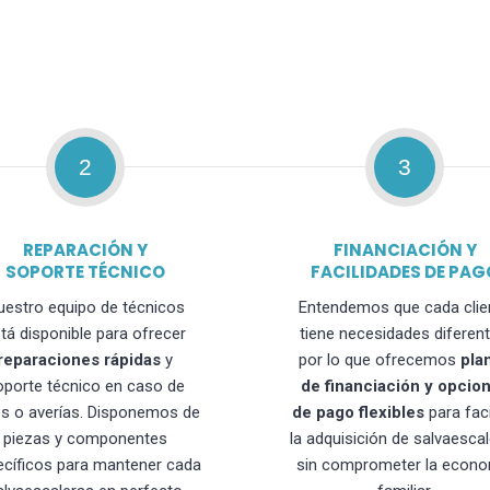
2
3
REPARACIÓN Y
FINANCIACIÓN Y
SOPORTE TÉCNICO
FACILIDADES DE PAG
uestro equipo de técnicos
Entendemos que cada clie
tá disponible para ofrecer
tiene necesidades diferent
reparaciones rápidas
y
por lo que ofrecemos
pla
oporte técnico en caso de
de financiación y opcio
os o averías. Disponemos de
de pago flexibles
para faci
piezas y componentes
la adquisición de salvaesca
ecíficos para mantener cada
sin comprometer la econo