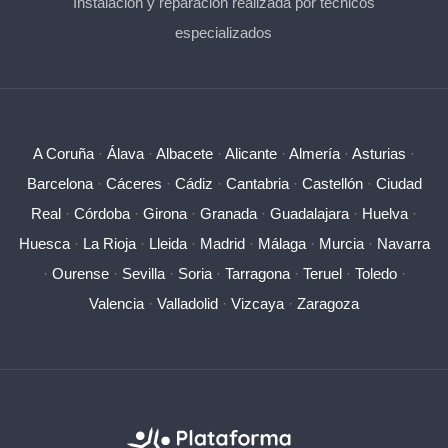
Instalación y reparación realizada por técnicos
especializados
A Coruña
·
Álava
·
Albacete
·
Alicante
·
Almería
·
Asturias
·
Barcelona
·
Cáceres
·
Cádiz
·
Cantabria
·
Castellón
·
Ciudad
Real
·
Córdoba
·
Girona
·
Granada
·
Guadalajara
·
Huelva
·
Huesca
·
La Rioja
·
Lleida
·
Madrid
·
Málaga
·
Murcia
·
Navarra
·
Ourense
·
Sevilla
·
Soria
·
Tarragona
·
Teruel
·
Toledo
·
Valencia
·
Valladolid
·
Vizcaya
·
Zaragoza