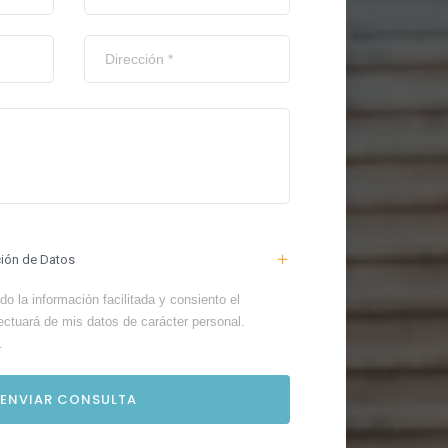
ción de Datos
o la información facilitada y consiento el
ectuará de mis datos de carácter personal.
.