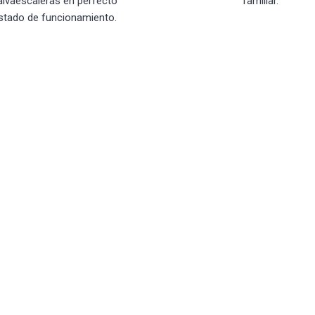
alvaescaleras en perfecto
familiar.
stado de funcionamiento.