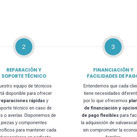
2
3
REPARACIÓN Y
FINANCIACIÓN Y
SOPORTE TÉCNICO
FACILIDADES DE PAG
uestro equipo de técnicos
Entendemos que cada clie
tá disponible para ofrecer
tiene necesidades diferent
reparaciones rápidas
y
por lo que ofrecemos
pla
oporte técnico en caso de
de financiación y opcio
os o averías. Disponemos de
de pago flexibles
para faci
piezas y componentes
la adquisición de salvaesca
ecíficos para mantener cada
sin comprometer la econo