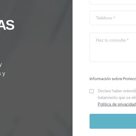
AS
y
s y
Información sobre Protec
Declaro haber entendid
tratamiento que se ef
Política de privacidad