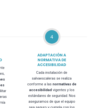
4
ADAPTACIÓN A
O
NORMATIVA DE
ACCESIBILIDAD
nte
Cada instalación de
es,
salvaescaleras se realiza
nes
conforme a las
normativas de
nes
accesibilidad
vigentes y los
litar
estándares de seguridad. Nos
leras
aseguramos de que el equipo
mía
sea seguro y cumpla con los