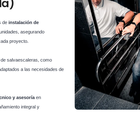
da)
s de
instalación de
unidades, asegurando
cada proyecto.
s de salvaescaleras, como
adaptados a las necesidades de
cnico y asesoría
en
ñamiento integral y