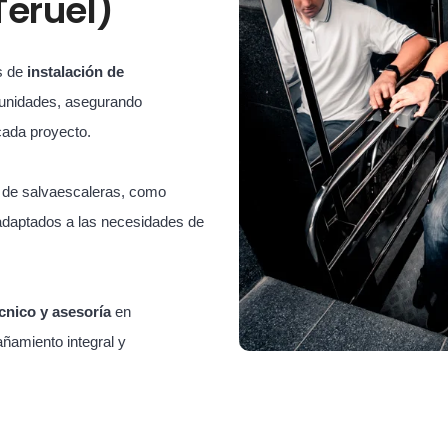
Teruel)
s de
instalación de
unidades, asegurando
cada proyecto.
s de salvaescaleras, como
adaptados a las necesidades de
cnico y asesoría
en
ñamiento integral y