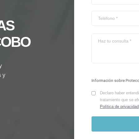
AS
COBO
y
s y
Información sobre Protec
Declaro haber entendid
tratamiento que se ef
Política de privacidad