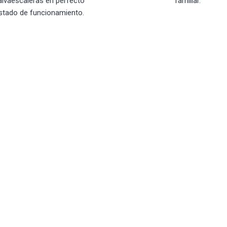
alvaescaleras en perfecto
familiar.
stado de funcionamiento.