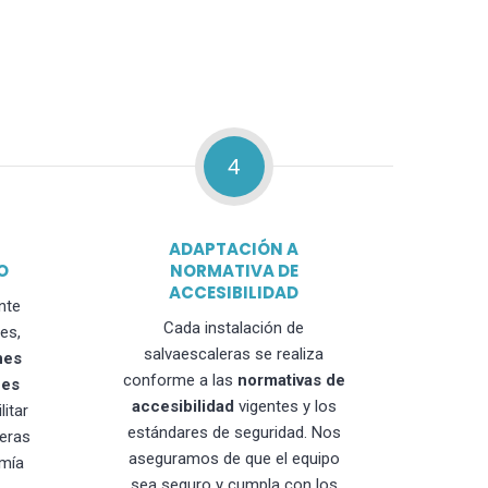
4
ADAPTACIÓN A
O
NORMATIVA DE
ACCESIBILIDAD
nte
Cada instalación de
es,
salvaescaleras se realiza
nes
conforme a las
normativas de
nes
accesibilidad
vigentes y los
litar
estándares de seguridad. Nos
leras
aseguramos de que el equipo
mía
sea seguro y cumpla con los