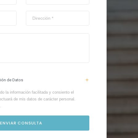
ción de Datos
o la información facilitada y consiento el
ectuará de mis datos de carácter personal.
.