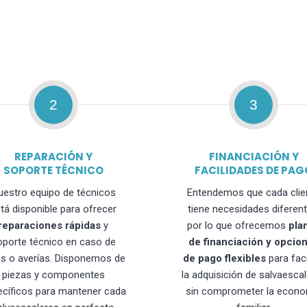
2
3
REPARACIÓN Y
FINANCIACIÓN Y
SOPORTE TÉCNICO
FACILIDADES DE PAG
uestro equipo de técnicos
Entendemos que cada clie
tá disponible para ofrecer
tiene necesidades diferent
reparaciones rápidas
y
por lo que ofrecemos
pla
oporte técnico en caso de
de financiación y opcio
os o averías. Disponemos de
de pago flexibles
para faci
piezas y componentes
la adquisición de salvaesca
ecíficos para mantener cada
sin comprometer la econo