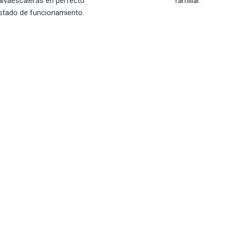
alvaescaleras en perfecto
familiar.
stado de funcionamiento.