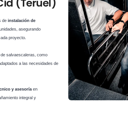
Cid (Teruel)
s de
instalación de
unidades, asegurando
cada proyecto.
s de salvaescaleras, como
adaptados a las necesidades de
cnico y asesoría
en
ñamiento integral y