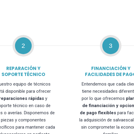
2
3
REPARACIÓN Y
FINANCIACIÓN Y
SOPORTE TÉCNICO
FACILIDADES DE PAG
uestro equipo de técnicos
Entendemos que cada clie
tá disponible para ofrecer
tiene necesidades diferent
reparaciones rápidas
y
por lo que ofrecemos
pla
oporte técnico en caso de
de financiación y opcio
os o averías. Disponemos de
de pago flexibles
para faci
piezas y componentes
la adquisición de salvaesca
ecíficos para mantener cada
sin comprometer la econo