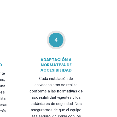
4
ADAPTACIÓN A
O
NORMATIVA DE
ACCESIBILIDAD
nte
Cada instalación de
es,
salvaescaleras se realiza
nes
conforme a las
normativas de
nes
accesibilidad
vigentes y los
litar
estándares de seguridad. Nos
leras
aseguramos de que el equipo
mía
sea seguro y cumpla con los