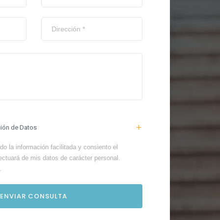
ción de Datos
o la información facilitada y consiento el
ectuará de mis datos de carácter personal.
.