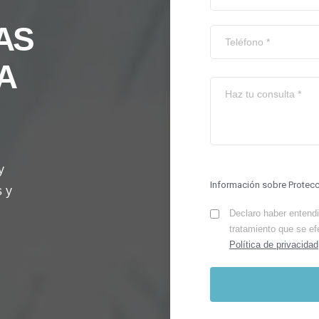
AS
A
y
Información sobre Protec
s y
Declaro haber entendid
tratamiento que se ef
Política de privacidad