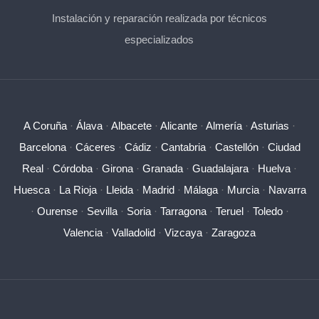
Instalación y reparación realizada por técnicos
especializados
A Coruña
·
Álava
·
Albacete
·
Alicante
·
Almería
·
Asturias
·
Barcelona
·
Cáceres
·
Cádiz
·
Cantabria
·
Castellón
·
Ciudad
Real
·
Córdoba
·
Girona
·
Granada
·
Guadalajara
·
Huelva
·
Huesca
·
La Rioja
·
Lleida
·
Madrid
·
Málaga
·
Murcia
·
Navarra
·
Ourense
·
Sevilla
·
Soria
·
Tarragona
·
Teruel
·
Toledo
·
Valencia
·
Valladolid
·
Vizcaya
·
Zaragoza