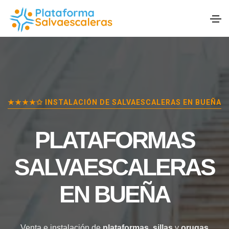
★★★★✩ INSTALACIÓN DE SALVAESCALERAS EN
BUEÑA
PLATAFORMAS
SALVAESCALERAS
EN
BUEÑA
Venta e instalación de
plataformas
,
sillas
y
orugas