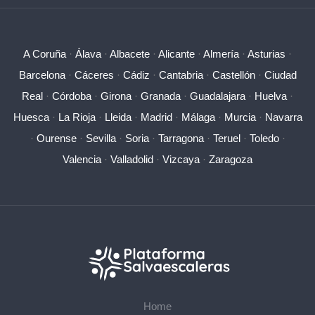
A Coruña
·
Álava
·
Albacete
·
Alicante
·
Almería
·
Asturias
·
Barcelona
·
Cáceres
·
Cádiz
·
Cantabria
·
Castellón
·
Ciudad
Real
·
Córdoba
·
Girona
·
Granada
·
Guadalajara
·
Huelva
·
Huesca
·
La Rioja
·
Lleida
·
Madrid
·
Málaga
·
Murcia
·
Navarra
·
Ourense
·
Sevilla
·
Soria
·
Tarragona
·
Teruel
·
Toledo
·
Valencia
·
Valladolid
·
Vizcaya
·
Zaragoza
Home