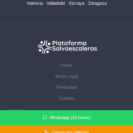
Valencia
·
Valladolid
·
Vizcaya
·
Zaragoza
Home
Aviso Legal
Privacidad
Cookies
© 2026 plataformasalvaescaleras.com · Web de instalación de
Whatsapp (24 horas)
salvaescaleras en su provincia ·
Mapa del sitio
Llamar por teléfono