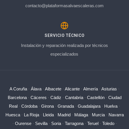
contacto@plataformasalvaescaleras.com
SERVICIO TÉCNICO
Instalación y reparación realizada por técnicos
especializados
A Coruña
·
Álava
·
Albacete
·
Alicante
·
Almería
·
Asturias
·
Barcelona
·
Cáceres
·
Cádiz
·
Cantabria
·
Castellón
·
Ciudad
Real
·
Córdoba
·
Girona
·
Granada
·
Guadalajara
·
Huelva
·
Huesca
·
La Rioja
·
Lleida
·
Madrid
·
Málaga
·
Murcia
·
Navarra
·
Ourense
·
Sevilla
·
Soria
·
Tarragona
·
Teruel
·
Toledo
·