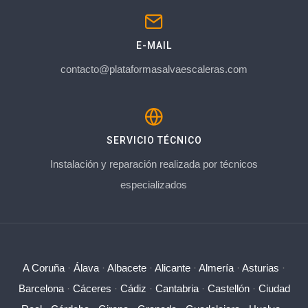
E-MAIL
contacto@plataformasalvaescaleras.com
SERVICIO TÉCNICO
Instalación y reparación realizada por técnicos
especializados
A Coruña
·
Álava
·
Albacete
·
Alicante
·
Almería
·
Asturias
·
Barcelona
·
Cáceres
·
Cádiz
·
Cantabria
·
Castellón
·
Ciudad