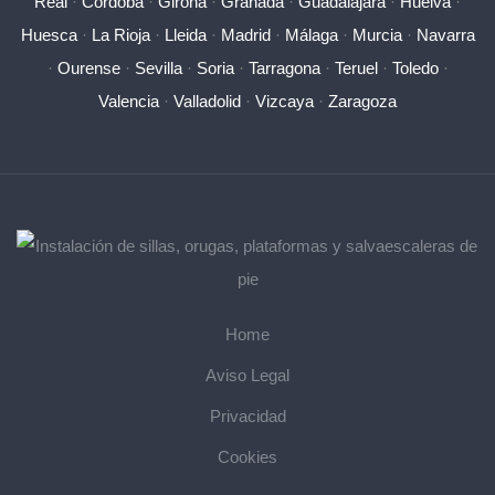
Real
·
Córdoba
·
Girona
·
Granada
·
Guadalajara
·
Huelva
·
Huesca
·
La Rioja
·
Lleida
·
Madrid
·
Málaga
·
Murcia
·
Navarra
·
Ourense
·
Sevilla
·
Soria
·
Tarragona
·
Teruel
·
Toledo
·
Valencia
·
Valladolid
·
Vizcaya
·
Zaragoza
Home
Aviso Legal
Privacidad
Cookies