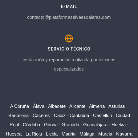
E-MAIL
contacto@plataformasalvaescaleras.com
SERVICIO TÉCNICO
Instalación y reparación realizada por técnicos
especializados
A Coruña
·
Álava
·
Albacete
·
Alicante
·
Almería
·
Asturias
·
Barcelona
·
Cáceres
·
Cádiz
·
Cantabria
·
Castellón
·
Ciudad
Real
·
Córdoba
·
Girona
·
Granada
·
Guadalajara
·
Huelva
·
Huesca
·
La Rioja
·
Lleida
·
Madrid
·
Málaga
·
Murcia
·
Navarra