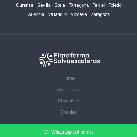
·
Ourense
·
Sevilla
·
Soria
·
Tarragona
·
Teruel
·
Toledo
·
Valencia
·
Valladolid
·
Vizcaya
·
Zaragoza
Home
Aviso Legal
Privacidad
Cookies
© 2026 plataformasalvaescaleras.com · Web de instalación de
Whatsapp (24 horas)
salvaescaleras en su provincia ·
Mapa del sitio