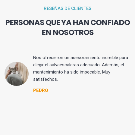
RESEÑAS DE CLIENTES
PERSONAS QUE YA HAN CONFIADO
EN NOSOTROS
ar
Nos ofrecieron un asesoramiento increíble para
na
elegir el salvaescaleras adecuado. Además, el
es
mantenimiento ha sido impecable. Muy
as
satisfechos.
PEDRO
ra
 de
a
a y
si