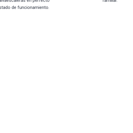
alvaescaleras en perfecto
familiar.
stado de funcionamiento.