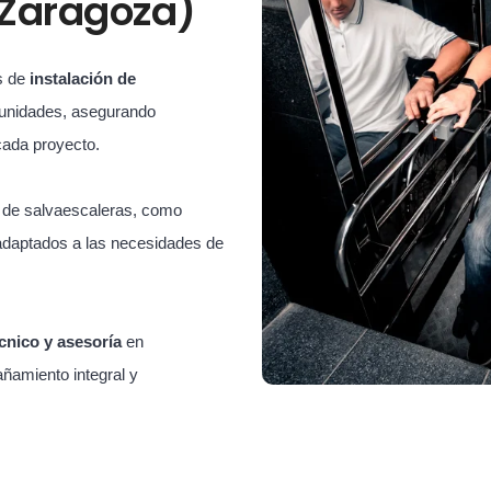
(Zaragoza)
s de
instalación de
unidades, asegurando
cada proyecto.
s de salvaescaleras, como
adaptados a las necesidades de
cnico y asesoría
en
ñamiento integral y