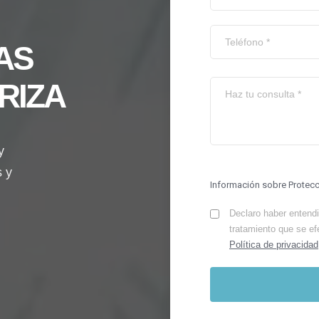
AS
RIZA
y
s y
Información sobre Protec
Declaro haber entendid
tratamiento que se ef
Política de privacidad