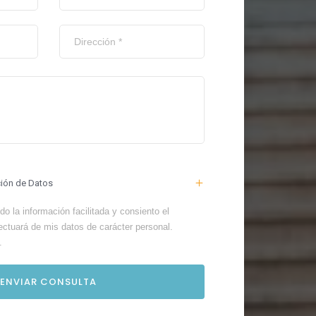
ción de Datos
o la información facilitada y consiento el
ectuará de mis datos de carácter personal.
.