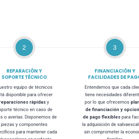
2
3
REPARACIÓN Y
FINANCIACIÓN Y
SOPORTE TÉCNICO
FACILIDADES DE PAG
uestro equipo de técnicos
Entendemos que cada clie
tá disponible para ofrecer
tiene necesidades diferent
reparaciones rápidas
y
por lo que ofrecemos
pla
oporte técnico en caso de
de financiación y opcio
os o averías. Disponemos de
de pago flexibles
para faci
piezas y componentes
la adquisición de salvaesca
ecíficos para mantener cada
sin comprometer la econo