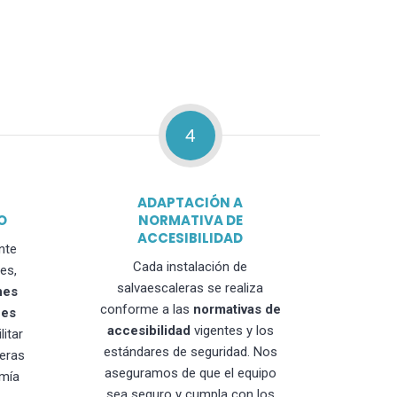
4
ADAPTACIÓN A
O
NORMATIVA DE
ACCESIBILIDAD
nte
Cada instalación de
es,
salvaescaleras se realiza
nes
conforme a las
normativas de
nes
accesibilidad
vigentes y los
litar
estándares de seguridad. Nos
leras
aseguramos de que el equipo
mía
sea seguro y cumpla con los