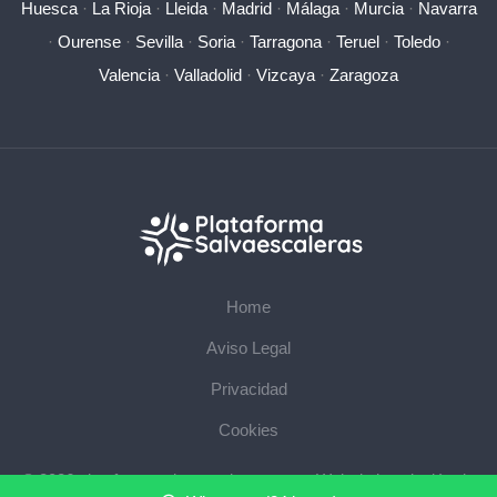
Huesca
·
La Rioja
·
Lleida
·
Madrid
·
Málaga
·
Murcia
·
Navarra
·
Ourense
·
Sevilla
·
Soria
·
Tarragona
·
Teruel
·
Toledo
·
Valencia
·
Valladolid
·
Vizcaya
·
Zaragoza
Home
Aviso Legal
Privacidad
Cookies
© 2026 plataformasalvaescaleras.com · Web de instalación de