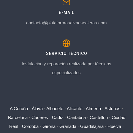
E-MAIL
contacto@plataformasalvaescaleras.com
SERVICIO TÉCNICO
Instalación y reparación realizada por técnicos
especializados
A Coruña
·
Álava
·
Albacete
·
Alicante
·
Almería
·
Asturias
·
Barcelona
·
Cáceres
·
Cádiz
·
Cantabria
·
Castellón
·
Ciudad
Real
·
Córdoba
·
Girona
·
Granada
·
Guadalajara
·
Huelva
·