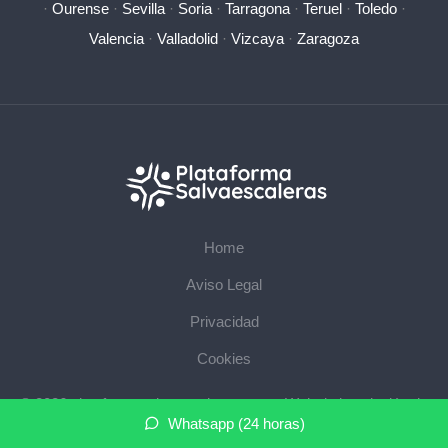
·
Ourense
·
Sevilla
·
Soria
·
Tarragona
·
Teruel
·
Toledo
·
Valencia
·
Valladolid
·
Vizcaya
·
Zaragoza
Home
Aviso Legal
Privacidad
Cookies
© 2026 plataformasalvaescaleras.com · Web de instalación de
Whatsapp (24 horas)
salvaescaleras en su provincia ·
Mapa del sitio