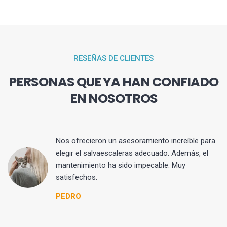
RESEÑAS DE CLIENTES
PERSONAS QUE YA HAN CONFIADO
EN NOSOTROS
Nos ofrecieron un asesoramiento increíble para
s
elegir el salvaescaleras adecuado. Además, el
sa
mantenimiento ha sido impecable. Muy
da
satisfechos.
PEDRO
mi
l