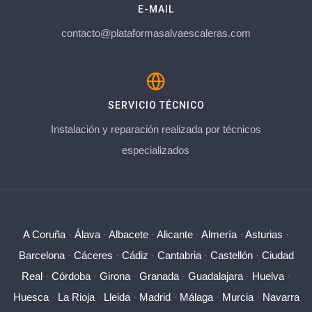
E-MAIL
contacto@plataformasalvaescaleras.com
SERVICIO TÉCNICO
Instalación y reparación realizada por técnicos
especializados
A Coruña
·
Álava
·
Albacete
·
Alicante
·
Almería
·
Asturias
·
Barcelona
·
Cáceres
·
Cádiz
·
Cantabria
·
Castellón
·
Ciudad
Real
·
Córdoba
·
Girona
·
Granada
·
Guadalajara
·
Huelva
·
Huesca
·
La Rioja
·
Lleida
·
Madrid
·
Málaga
·
Murcia
·
Navarra