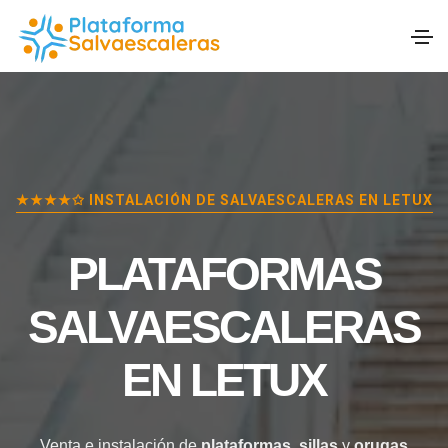
★★★★✩ INSTALACIÓN DE SALVAESCALERAS EN
LETUX
PLATAFORMAS
SALVAESCALERAS
EN
LETUX
Venta e instalación de
plataformas
,
sillas
y
orugas