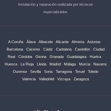
Instalación y reparación realizada por técnicos
especializados
A Coruña
·
Álava
·
Albacete
·
Alicante
·
Almería
·
Asturias
·
Barcelona
·
Cáceres
·
Cádiz
·
Cantabria
·
Castellón
·
Ciudad
Real
·
Córdoba
·
Girona
·
Granada
·
Guadalajara
·
Huelva
·
Huesca
·
La Rioja
·
Lleida
·
Madrid
·
Málaga
·
Murcia
·
Navarra
·
Ourense
·
Sevilla
·
Soria
·
Tarragona
·
Teruel
·
Toledo
·
Valencia
·
Valladolid
·
Vizcaya
·
Zaragoza