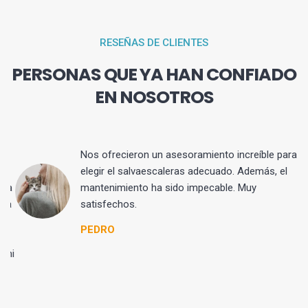
RESEÑAS DE CLIENTES
PERSONAS QUE YA HAN CONFIADO
EN NOSOTROS
Nos ofrecieron un asesoramiento increíble para
s
elegir el salvaescaleras adecuado. Además, el
sa
mantenimiento ha sido impecable. Muy
da
satisfechos.
PEDRO
mi
l