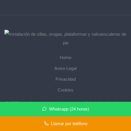
Home
Aviso Legal
Privacidad
Cookies
© 2026 plataformasalvaescaleras.com · Web de instalación de
Whatsapp (24 horas)
salvaescaleras en su provincia ·
Mapa del sitio
Llamar por teléfono