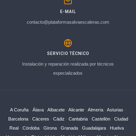
E-MAIL
contacto@plataformasalvaescaleras.com
SERVICIO TÉCNICO
Instalación y reparación realizada por técnicos
especializados
A Coruña
·
Álava
·
Albacete
·
Alicante
·
Almería
·
Asturias
·
Barcelona
·
Cáceres
·
Cádiz
·
Cantabria
·
Castellón
·
Ciudad
Real
·
Córdoba
·
Girona
·
Granada
·
Guadalajara
·
Huelva
·