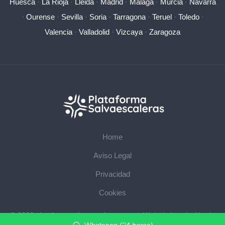
Huesca
·
La Rioja
·
Lleida
·
Madrid
·
Málaga
·
Murcia
·
Navarra
·
Ourense
·
Sevilla
·
Soria
·
Tarragona
·
Teruel
·
Toledo
·
Valencia
·
Valladolid
·
Vizcaya
·
Zaragoza
Home
Aviso Legal
Privacidad
Cookies
© 2026 plataformasalvaescaleras.com · Web de instalación de