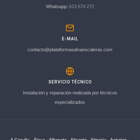
Whatsapp:
613 674 272
E-MAIL
contacto@plataformasalvaescaleras.com
SERVICIO TÉCNICO
Instalación y reparación realizada por técnicos
especializados
A Coruña
·
Álava
·
Albacete
·
Alicante
·
Almería
·
Asturias
·