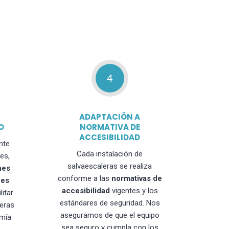
4
ADAPTACIÓN A
O
NORMATIVA DE
ACCESIBILIDAD
nte
Cada instalación de
es,
salvaescaleras se realiza
nes
conforme a las
normativas de
nes
accesibilidad
vigentes y los
litar
estándares de seguridad. Nos
leras
aseguramos de que el equipo
mía
sea seguro y cumpla con los