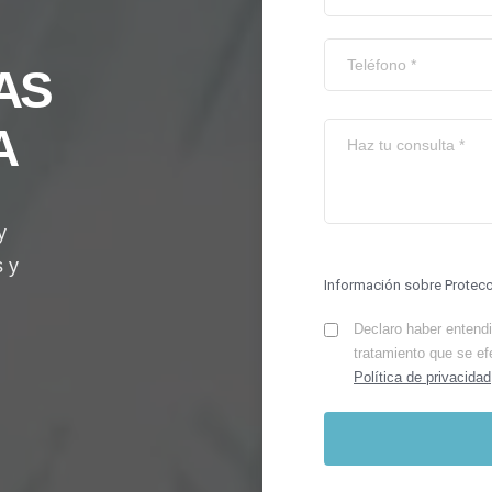
AS
A
y
s y
Información sobre Protec
Declaro haber entendid
tratamiento que se ef
Política de privacidad