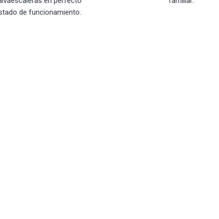
alvaescaleras en perfecto
familiar.
stado de funcionamiento.