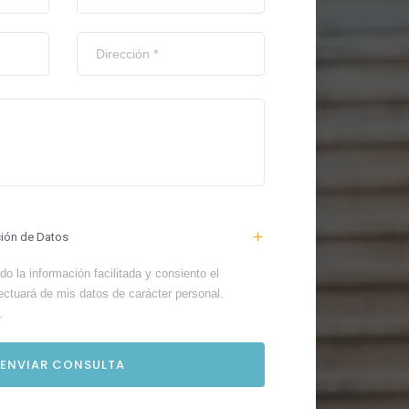
ción de Datos
o la información facilitada y consiento el
ectuará de mis datos de carácter personal.
.