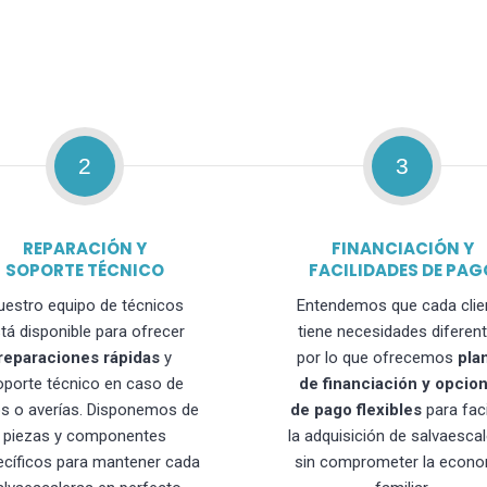
2
3
REPARACIÓN Y
FINANCIACIÓN Y
SOPORTE TÉCNICO
FACILIDADES DE PAG
uestro equipo de técnicos
Entendemos que cada clie
tá disponible para ofrecer
tiene necesidades diferent
reparaciones rápidas
y
por lo que ofrecemos
pla
oporte técnico en caso de
de financiación y opcio
os o averías. Disponemos de
de pago flexibles
para faci
piezas y componentes
la adquisición de salvaesca
ecíficos para mantener cada
sin comprometer la econo