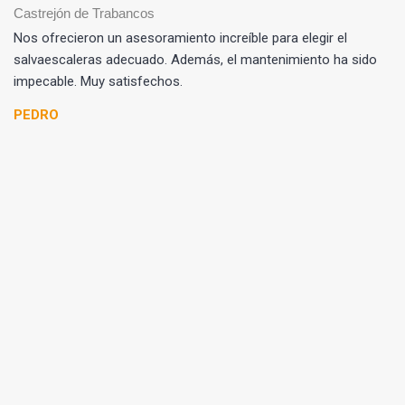
st
al
Nos ofrecieron un asesoramiento increíble para elegir el
ar
salvaescaleras adecuado. Además, el mantenimiento ha sido
o
impecable. Muy satisfechos.
n
u
PEDRO
n
a
s
al
v
a
e
s
c
al
er
a
s