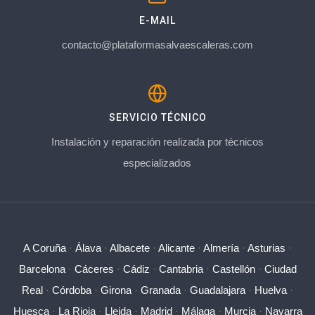
E-MAIL
contacto@plataformasalvaescaleras.com
SERVICIO TÉCNICO
Instalación y reparación realizada por técnicos
especializados
A Coruña
·
Álava
·
Albacete
·
Alicante
·
Almería
·
Asturias
·
Barcelona
·
Cáceres
·
Cádiz
·
Cantabria
·
Castellón
·
Ciudad
Real
·
Córdoba
·
Girona
·
Granada
·
Guadalajara
·
Huelva
·
Huesca
·
La Rioja
·
Lleida
·
Madrid
·
Málaga
·
Murcia
·
Navarra