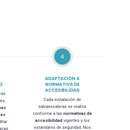
4
ADAPTACIÓN A
O
NORMATIVA DE
ACCESIBILIDAD
nte
Cada instalación de
es,
salvaescaleras se realiza
nes
conforme a las
normativas de
nes
accesibilidad
vigentes y los
litar
estándares de seguridad. Nos
leras