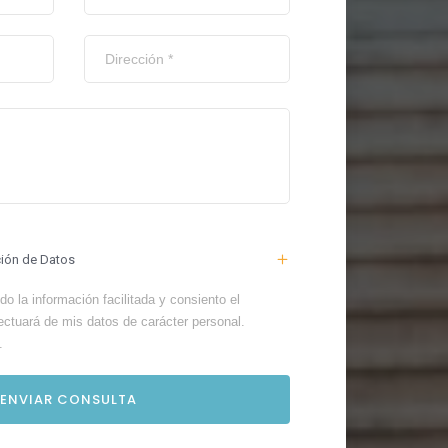
ción de Datos
o la información facilitada y consiento el
ectuará de mis datos de carácter personal.
.