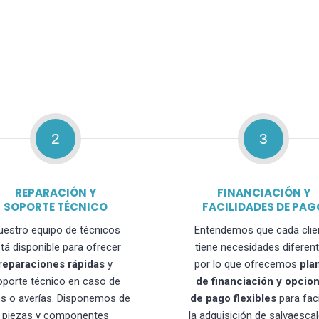
2
3
REPARACIÓN Y
FINANCIACIÓN Y
SOPORTE TÉCNICO
FACILIDADES DE PAG
uestro equipo de técnicos
Entendemos que cada clie
tá disponible para ofrecer
tiene necesidades diferent
reparaciones rápidas
y
por lo que ofrecemos
pla
oporte técnico en caso de
de financiación y opcio
os o averías. Disponemos de
de pago flexibles
para faci
piezas y componentes
la adquisición de salvaesca