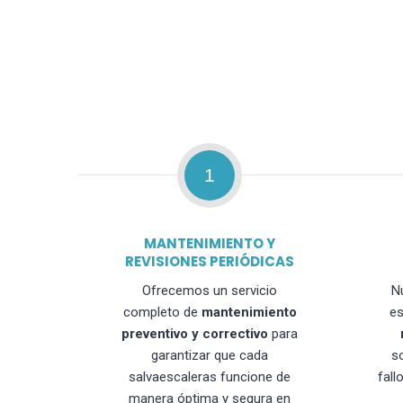
1
MANTENIMIENTO Y
REVISIONES PERIÓDICAS
Ofrecemos un servicio
N
completo de
mantenimiento
es
preventivo y correctivo
para
garantizar que cada
s
salvaescaleras funcione de
fall
manera óptima y segura en