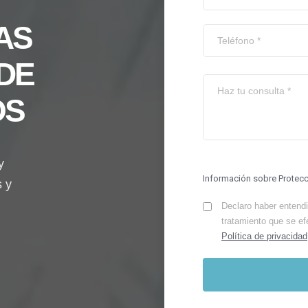
AS
DE
OS
y
Información sobre Protec
s y
Declaro haber entendid
tratamiento que se ef
Política de privacidad