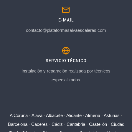
E-MAIL
contacto@plataformasalvaescaleras.com
SERVICIO TÉCNICO
Instalación y reparación realizada por técnicos
especializados
A Coruña
·
Álava
·
Albacete
·
Alicante
·
Almería
·
Asturias
·
Barcelona
·
Cáceres
·
Cádiz
·
Cantabria
·
Castellón
·
Ciudad