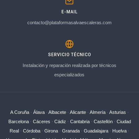
E-MAIL
contacto@plataformasalvaescaleras.com
SERVICIO TÉCNICO
Instalación y reparación realizada por técnicos
especializados
A Coruña
·
Álava
·
Albacete
·
Alicante
·
Almería
·
Asturias
·
Barcelona
·
Cáceres
·
Cádiz
·
Cantabria
·
Castellón
·
Ciudad
Real
·
Córdoba
·
Girona
·
Granada
·
Guadalajara
·
Huelva
·