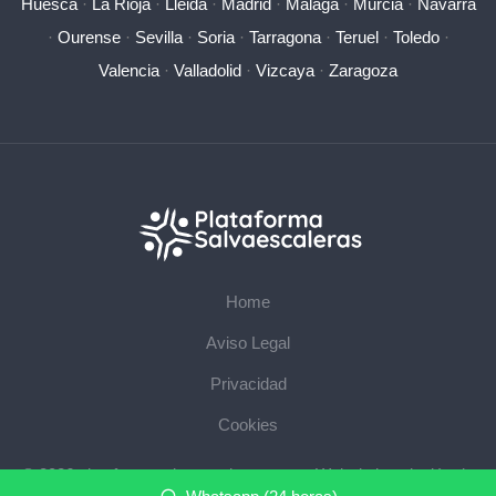
Huesca
·
La Rioja
·
Lleida
·
Madrid
·
Málaga
·
Murcia
·
Navarra
·
Ourense
·
Sevilla
·
Soria
·
Tarragona
·
Teruel
·
Toledo
·
Valencia
·
Valladolid
·
Vizcaya
·
Zaragoza
Home
Aviso Legal
Privacidad
Cookies
© 2026 plataformasalvaescaleras.com · Web de instalación de