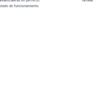
alvaescaleras en perfecto
familiar.
stado de funcionamiento.