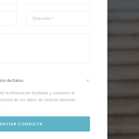
ción de Datos
o la información facilitada y consiento el
ectuará de mis datos de carácter personal.
.