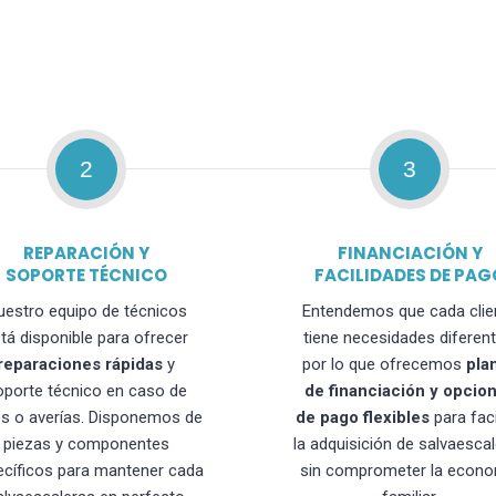
2
3
REPARACIÓN Y
FINANCIACIÓN Y
SOPORTE TÉCNICO
FACILIDADES DE PAG
uestro equipo de técnicos
Entendemos que cada clie
tá disponible para ofrecer
tiene necesidades diferent
reparaciones rápidas
y
por lo que ofrecemos
pla
oporte técnico en caso de
de financiación y opcio
os o averías. Disponemos de
de pago flexibles
para faci
piezas y componentes
la adquisición de salvaesca
ecíficos para mantener cada
sin comprometer la econo