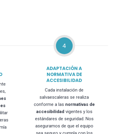
4
ADAPTACIÓN A
O
NORMATIVA DE
ACCESIBILIDAD
nte
Cada instalación de
es,
salvaescaleras se realiza
nes
conforme a las
normativas de
nes
accesibilidad
vigentes y los
litar
estándares de seguridad. Nos
leras
aseguramos de que el equipo
mía
sea seguro y cumpla con los