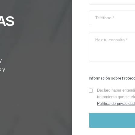
AS
y
s y
Información sobre Protec
Declaro haber entendid
tratamiento que se ef
Política de privacidad