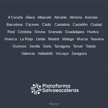
A Coruña
·
Álava
·
Albacete
·
Alicante
·
Almería
·
Asturias
·
Barcelona
·
Cáceres
·
Cádiz
·
Cantabria
·
Castellón
·
Ciudad
Real
·
Córdoba
·
Girona
·
Granada
·
Guadalajara
·
Huelva
·
Huesca
·
La Rioja
·
Lleida
·
Madrid
·
Málaga
·
Murcia
·
Navarra
·
Ourense
·
Sevilla
·
Soria
·
Tarragona
·
Teruel
·
Toledo
·
Valencia
·
Valladolid
·
Vizcaya
·
Zaragoza
Home