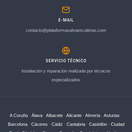
E-MAIL
contacto@plataformasalvaescaleras.com
SERVICIO TÉCNICO
Instalación y reparación realizada por técnicos
especializados
A Coruña
·
Álava
·
Albacete
·
Alicante
·
Almería
·
Asturias
·
Barcelona
·
Cáceres
·
Cádiz
·
Cantabria
·
Castellón
·
Ciudad