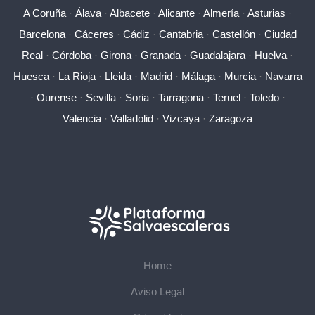
A Coruña
·
Álava
·
Albacete
·
Alicante
·
Almería
·
Asturias
·
Barcelona
·
Cáceres
·
Cádiz
·
Cantabria
·
Castellón
·
Ciudad
Real
·
Córdoba
·
Girona
·
Granada
·
Guadalajara
·
Huelva
·
Huesca
·
La Rioja
·
Lleida
·
Madrid
·
Málaga
·
Murcia
·
Navarra
·
Ourense
·
Sevilla
·
Soria
·
Tarragona
·
Teruel
·
Toledo
·
Valencia
·
Valladolid
·
Vizcaya
·
Zaragoza
Home
Aviso Legal