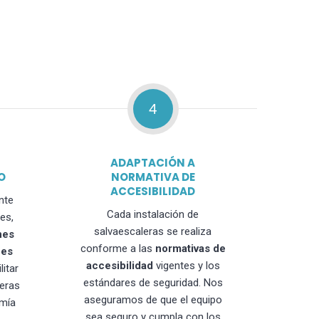
4
ADAPTACIÓN A
O
NORMATIVA DE
ACCESIBILIDAD
nte
Cada instalación de
es,
salvaescaleras se realiza
nes
conforme a las
normativas de
nes
accesibilidad
vigentes y los
litar
estándares de seguridad. Nos
leras
aseguramos de que el equipo
mía
sea seguro y cumpla con los