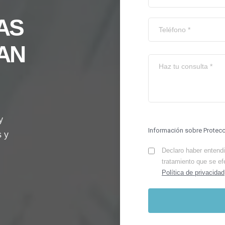
AS
SAN
y
Información sobre Protec
s y
Declaro haber entendid
tratamiento que se ef
Política de privacidad