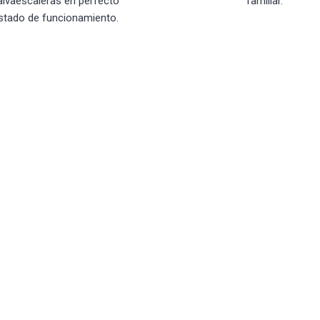
alvaescaleras en perfecto
familiar.
stado de funcionamiento.