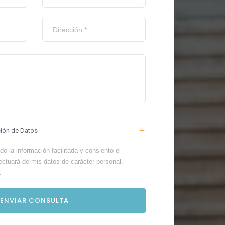
ción de Datos
o la información facilitada y consiento el
ectuará de mis datos de carácter personal.
.