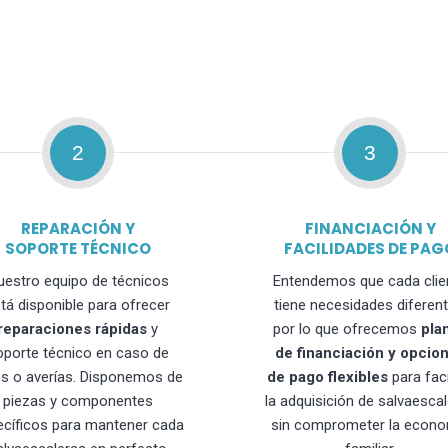
2
3
REPARACIÓN Y
FINANCIACIÓN Y
SOPORTE TÉCNICO
FACILIDADES DE PAG
uestro equipo de técnicos
Entendemos que cada clie
tá disponible para ofrecer
tiene necesidades diferent
reparaciones rápidas
y
por lo que ofrecemos
pla
oporte técnico en caso de
de financiación y opcio
os o averías. Disponemos de
de pago flexibles
para faci
piezas y componentes
la adquisición de salvaesca
ecíficos para mantener cada
sin comprometer la econo