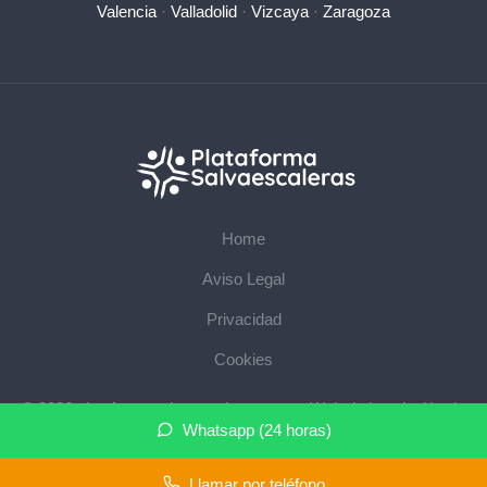
Valencia
·
Valladolid
·
Vizcaya
·
Zaragoza
Home
Aviso Legal
Privacidad
Cookies
© 2026 plataformasalvaescaleras.com · Web de instalación de
Whatsapp (24 horas)
salvaescaleras en su provincia ·
Mapa del sitio
Llamar por teléfono