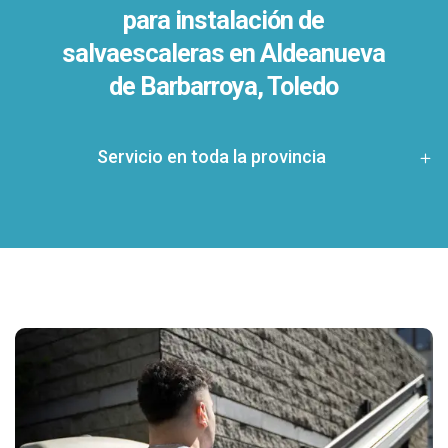
para instalación de
salvaescaleras en
Aldeanueva
de Barbarroya, Toledo
Servicio en toda la provincia