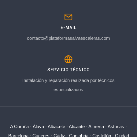
E-MAIL
contacto@plataformasalvaescaleras.com
SERVICIO TÉCNICO
Instalación y reparación realizada por técnicos
especializados
A Coruña
·
Álava
·
Albacete
·
Alicante
·
Almería
·
Asturias
·
Barcelona
·
Cáceres
·
Cádiz
·
Cantabria
·
Castellón
·
Ciudad