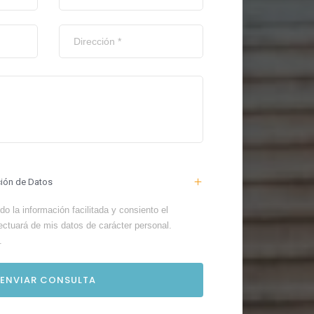
ción de Datos
o la información facilitada y consiento el
ectuará de mis datos de carácter personal.
.