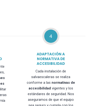
4
ADAPTACIÓN A
O
NORMATIVA DE
ACCESIBILIDAD
nte
Cada instalación de
es,
salvaescaleras se realiza
nes
conforme a las
normativas de
nes
accesibilidad
vigentes y los
litar
estándares de seguridad. Nos
leras
aseguramos de que el equipo
mía
sea seguro y cumpla con los