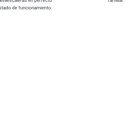
alvaescaleras en perfecto
familiar.
stado de funcionamiento.