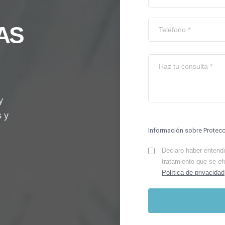
AS
y
s y
Información sobre Protec
Declaro haber entendid
tratamiento que se ef
Política de privacidad