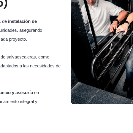
o)
s de
instalación de
unidades, asegurando
cada proyecto.
s de salvaescaleras, como
adaptados a las necesidades de
cnico y asesoría
en
ñamiento integral y