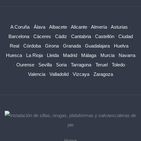
A Coruña
·
Álava
·
Albacete
·
Alicante
·
Almería
·
Asturias
·
Barcelona
·
Cáceres
·
Cádiz
·
Cantabria
·
Castellón
·
Ciudad
Real
·
Córdoba
·
Girona
·
Granada
·
Guadalajara
·
Huelva
·
Huesca
·
La Rioja
·
Lleida
·
Madrid
·
Málaga
·
Murcia
·
Navarra
·
Ourense
·
Sevilla
·
Soria
·
Tarragona
·
Teruel
·
Toledo
·
Valencia
·
Valladolid
·
Vizcaya
·
Zaragoza
Home