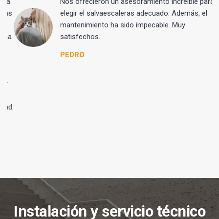
na
Nos ofrecieron un asesoramiento increíble para
as
elegir el salvaescaleras adecuado. Además, el
mantenimiento ha sido impecable. Muy
ma
satisfechos.
PEDRO
r
n
ad.
Instalación y servicio técnico