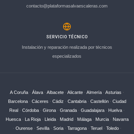
contacto@plataformasalvaescaleras.com
SERVICIO TÉCNICO
Instalación y reparación realizada por técnicos
especializados
A Coruña
·
Álava
·
Albacete
·
Alicante
·
Almería
·
Asturias
·
Barcelona
·
Cáceres
·
Cádiz
·
Cantabria
·
Castellón
·
Ciudad
Real
·
Córdoba
·
Girona
·
Granada
·
Guadalajara
·
Huelva
·
Huesca
·
La Rioja
·
Lleida
·
Madrid
·
Málaga
·
Murcia
·
Navarra
·
Ourense
·
Sevilla
·
Soria
·
Tarragona
·
Teruel
·
Toledo
·