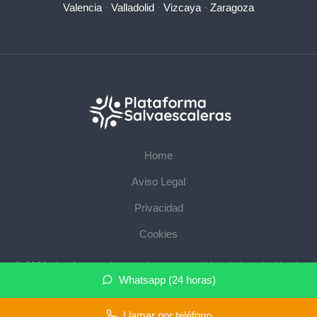
Valencia
·
Valladolid
·
Vizcaya
·
Zaragoza
Home
Aviso Legal
Privacidad
Cookies
© 2026 plataformasalvaescaleras.com · Web de instalación de
Whatsapp (24 horas)
salvaescaleras en su provincia ·
Mapa del sitio
Llamar por teléfono