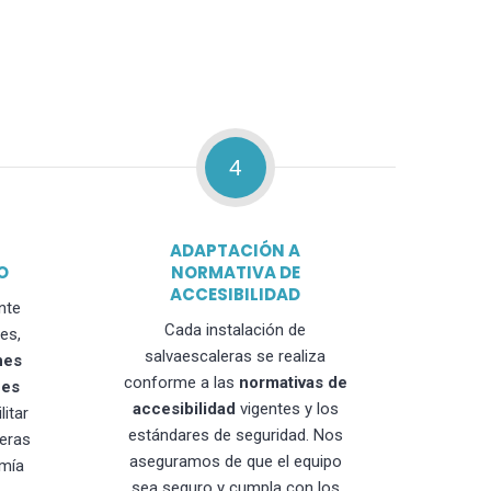
4
ADAPTACIÓN A
O
NORMATIVA DE
ACCESIBILIDAD
nte
Cada instalación de
es,
salvaescaleras se realiza
nes
conforme a las
normativas de
nes
accesibilidad
vigentes y los
litar
estándares de seguridad. Nos
leras
aseguramos de que el equipo
mía
sea seguro y cumpla con los