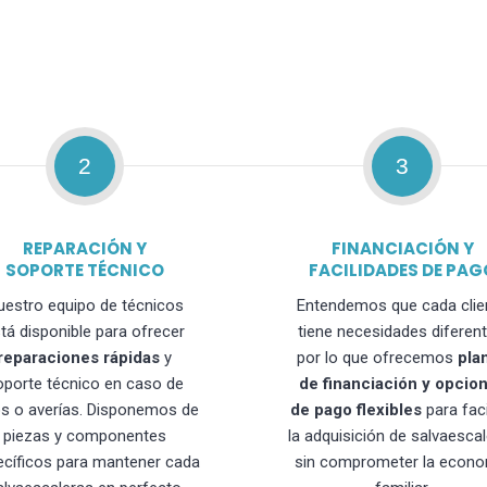
2
3
REPARACIÓN Y
FINANCIACIÓN Y
SOPORTE TÉCNICO
FACILIDADES DE PAG
uestro equipo de técnicos
Entendemos que cada clie
tá disponible para ofrecer
tiene necesidades diferent
reparaciones rápidas
y
por lo que ofrecemos
pla
oporte técnico en caso de
de financiación y opcio
os o averías. Disponemos de
de pago flexibles
para faci
piezas y componentes
la adquisición de salvaesca
ecíficos para mantener cada
sin comprometer la econo