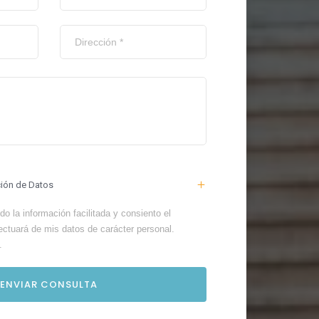
ción de Datos
o la información facilitada y consiento el
ectuará de mis datos de carácter personal.
.