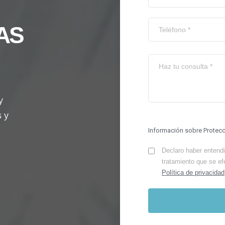
AS
y
s y
Información sobre Protec
Declaro haber entendid
tratamiento que se ef
Política de privacidad