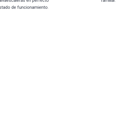
alvaescaleras en perfecto
familiar.
stado de funcionamiento.