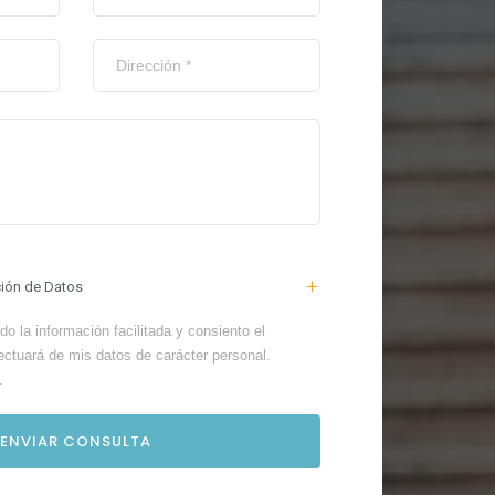
ción de Datos
o la información facilitada y consiento el
ectuará de mis datos de carácter personal.
.