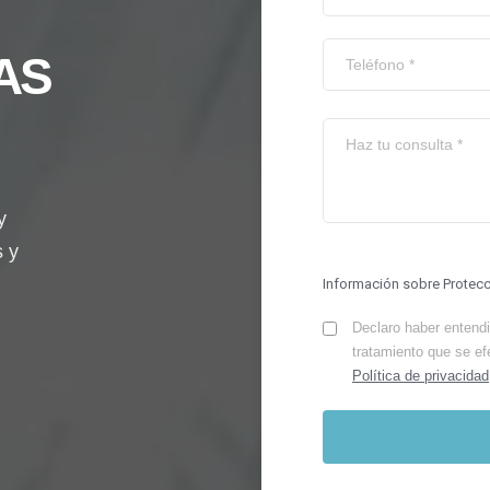
AS
y
s y
Información sobre Protec
Declaro haber entendid
tratamiento que se ef
Política de privacidad