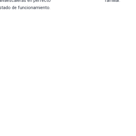
alvaescaleras en perfecto
familiar.
stado de funcionamiento.