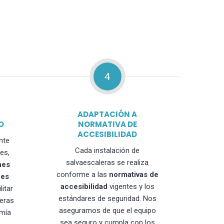
4
ADAPTACIÓN A
O
NORMATIVA DE
ACCESIBILIDAD
nte
Cada instalación de
es,
salvaescaleras se realiza
nes
conforme a las
normativas de
nes
accesibilidad
vigentes y los
litar
estándares de seguridad. Nos
leras
aseguramos de que el equipo
mía
sea seguro y cumpla con los