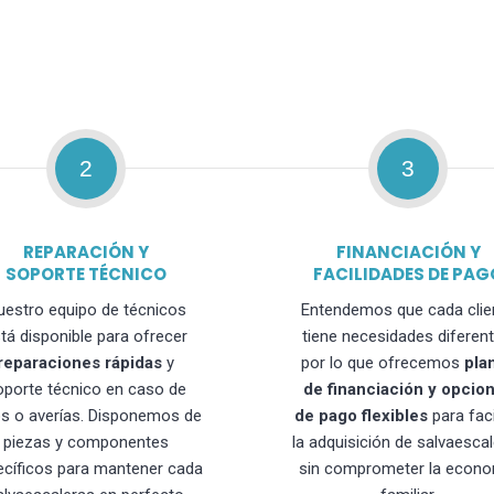
2
3
REPARACIÓN Y
FINANCIACIÓN Y
SOPORTE TÉCNICO
FACILIDADES DE PAG
uestro equipo de técnicos
Entendemos que cada clie
tá disponible para ofrecer
tiene necesidades diferent
reparaciones rápidas
y
por lo que ofrecemos
pla
oporte técnico en caso de
de financiación y opcio
os o averías. Disponemos de
de pago flexibles
para faci
piezas y componentes
la adquisición de salvaesca
ecíficos para mantener cada
sin comprometer la econo