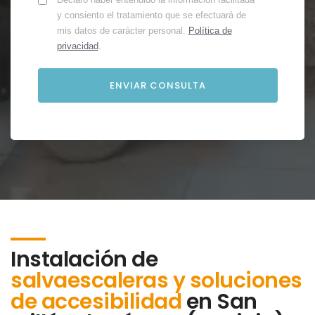
y consiento el tratamiento que se efectuará de
mis datos de carácter personal.
Política de
privacidad
.
Instalación de
salvaescaleras y soluciones
de accesibilidad
en
San