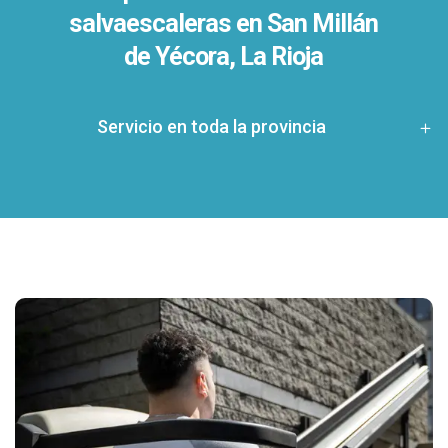
salvaescaleras en
San Millán
de Yécora, La Rioja
Servicio en toda la provincia