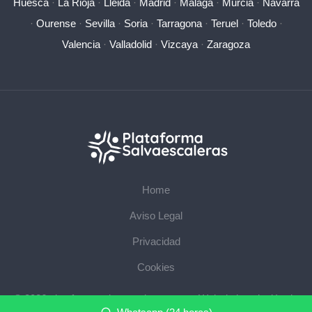
Huesca
·
La Rioja
·
Lleida
·
Madrid
·
Málaga
·
Murcia
·
Navarra
·
Ourense
·
Sevilla
·
Soria
·
Tarragona
·
Teruel
·
Toledo
·
Valencia
·
Valladolid
·
Vizcaya
·
Zaragoza
Home
Aviso Legal
Privacidad
Cookies
© 2026 plataformasalvaescaleras.com · Web de instalación de