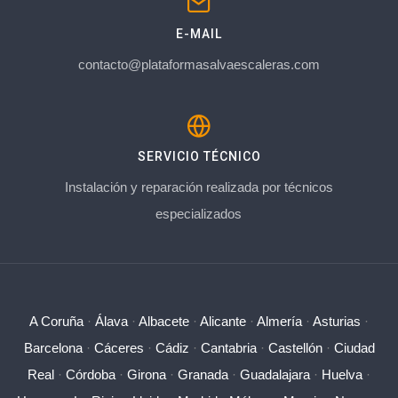
E-MAIL
contacto@plataformasalvaescaleras.com
SERVICIO TÉCNICO
Instalación y reparación realizada por técnicos
especializados
A Coruña
·
Álava
·
Albacete
·
Alicante
·
Almería
·
Asturias
·
Barcelona
·
Cáceres
·
Cádiz
·
Cantabria
·
Castellón
·
Ciudad
Real
·
Córdoba
·
Girona
·
Granada
·
Guadalajara
·
Huelva
·