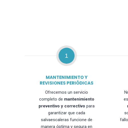
1
MANTENIMIENTO Y
REVISIONES PERIÓDICAS
Ofrecemos un servicio
N
completo de
mantenimiento
es
preventivo y correctivo
para
garantizar que cada
s
salvaescaleras funcione de
fall
manera óptima y segura en