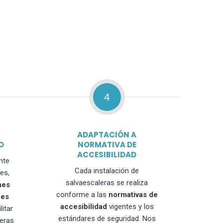
4
ADAPTACIÓN A
O
NORMATIVA DE
ACCESIBILIDAD
nte
Cada instalación de
es,
salvaescaleras se realiza
nes
conforme a las
normativas de
nes
accesibilidad
vigentes y los
litar
estándares de seguridad. Nos
leras