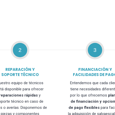
2
3
REPARACIÓN Y
FINANCIACIÓN Y
SOPORTE TÉCNICO
FACILIDADES DE PAG
uestro equipo de técnicos
Entendemos que cada clie
tá disponible para ofrecer
tiene necesidades diferent
reparaciones rápidas
y
por lo que ofrecemos
pla
oporte técnico en caso de
de financiación y opcio
os o averías. Disponemos de
de pago flexibles
para faci
piezas y componentes
la adquisición de salvaesca