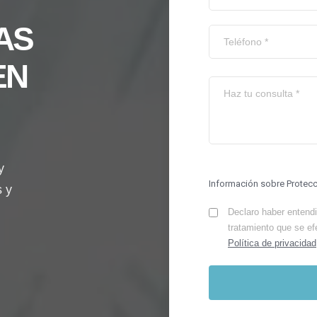
AS
EN
y
Información sobre Protec
s y
Declaro haber entendid
tratamiento que se ef
Política de privacidad