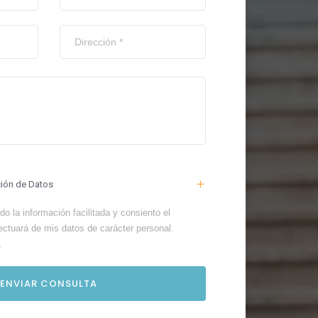
ción de Datos
o la información facilitada y consiento el
ectuará de mis datos de carácter personal.
.