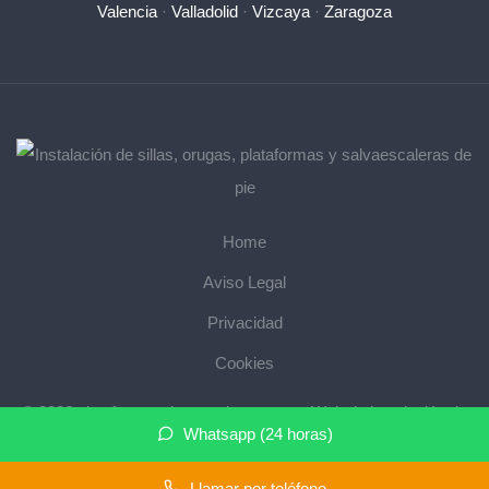
Valencia
·
Valladolid
·
Vizcaya
·
Zaragoza
Home
Aviso Legal
Privacidad
Cookies
© 2026 plataformasalvaescaleras.com · Web de instalación de
Whatsapp (24 horas)
salvaescaleras en su provincia ·
Mapa del sitio
Llamar por teléfono