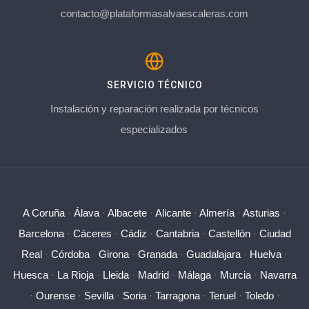
contacto@plataformasalvaescaleras.com
SERVICIO TÉCNICO
Instalación y reparación realizada por técnicos
especializados
A Coruña
·
Álava
·
Albacete
·
Alicante
·
Almería
·
Asturias
·
Barcelona
·
Cáceres
·
Cádiz
·
Cantabria
·
Castellón
·
Ciudad
Real
·
Córdoba
·
Girona
·
Granada
·
Guadalajara
·
Huelva
·
Huesca
·
La Rioja
·
Lleida
·
Madrid
·
Málaga
·
Murcia
·
Navarra
·
Ourense
·
Sevilla
·
Soria
·
Tarragona
·
Teruel
·
Toledo
·