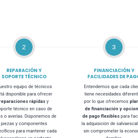
2
3
REPARACIÓN Y
FINANCIACIÓN Y
SOPORTE TÉCNICO
FACILIDADES DE PAG
uestro equipo de técnicos
Entendemos que cada clie
tá disponible para ofrecer
tiene necesidades diferent
reparaciones rápidas
y
por lo que ofrecemos
pla
oporte técnico en caso de
de financiación y opcio
os o averías. Disponemos de
de pago flexibles
para faci
piezas y componentes
la adquisición de salvaesca
ecíficos para mantener cada
sin comprometer la econo