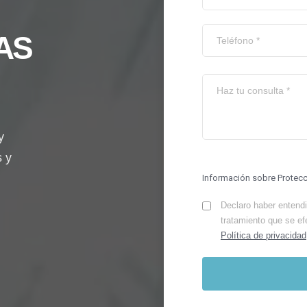
AS
y
s y
Información sobre Protec
Declaro haber entendid
tratamiento que se ef
Política de privacidad