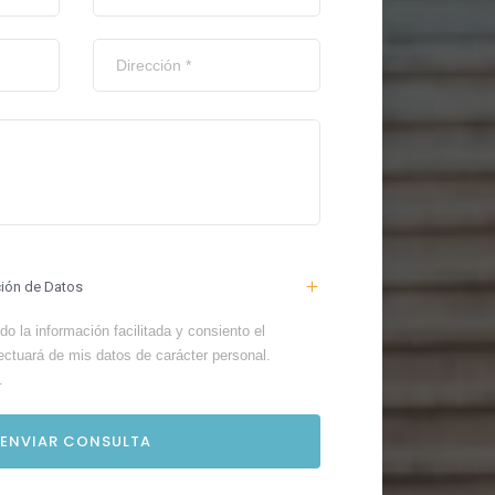
ción de Datos
o la información facilitada y consiento el
ectuará de mis datos de carácter personal.
.