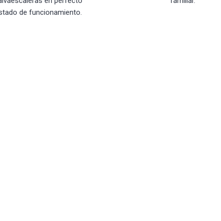
alvaescaleras en perfecto
familiar.
stado de funcionamiento.