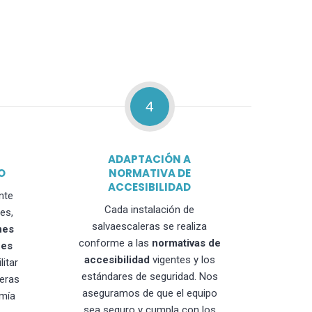
4
ADAPTACIÓN A
O
NORMATIVA DE
ACCESIBILIDAD
nte
Cada instalación de
es,
salvaescaleras se realiza
nes
conforme a las
normativas de
nes
accesibilidad
vigentes y los
litar
estándares de seguridad. Nos
leras
aseguramos de que el equipo
mía
sea seguro y cumpla con los